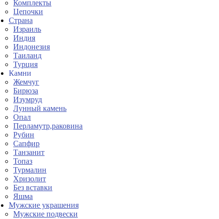
Комплекты
Цепочки
Страна
Израиль
Индия
Индонезия
Таиланд
Турция
Камни
Жемчуг
Бирюза
Изумруд
Лунный камень
Опал
Перламутр,раковина
Рубин
Сапфир
Танзанит
Топаз
Турмалин
Хризолит
Без вставки
Яшма
Мужские украшения
Мужские подвески