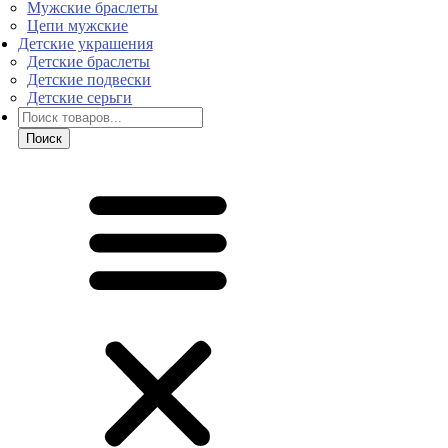
Мужские браслеты
Цепи мужские
Детские украшения
Детские браслеты
Детские подвески
Детские серьги
Поиск
товаров
Поиск