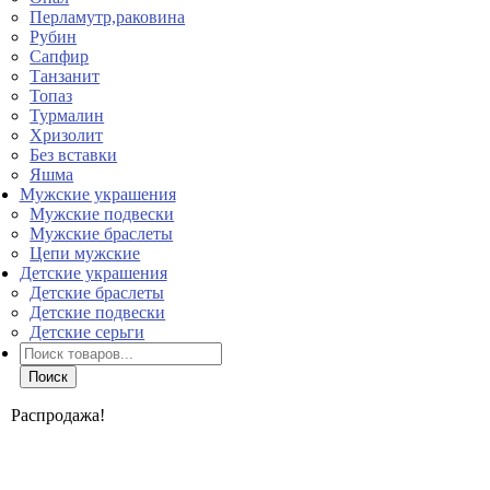
Перламутр,раковина
Рубин
Сапфир
Танзанит
Топаз
Турмалин
Хризолит
Без вставки
Яшма
Мужские украшения
Мужские подвески
Мужские браслеты
Цепи мужские
Детские украшения
Детские браслеты
Детские подвески
Детские серьги
Поиск
товаров
Поиск
Распродажа!