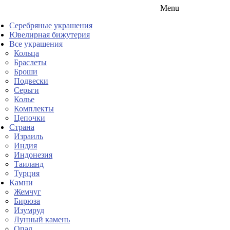
Menu
Серебряные украшения
Ювелирная бижутерия
Все украшения
Кольца
Браслеты
Броши
Подвески
Серьги
Колье
Комплекты
Цепочки
Страна
Израиль
Индия
Индонезия
Таиланд
Турция
Камни
Жемчуг
Бирюза
Изумруд
Лунный камень
Опал