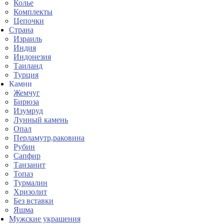
Колье
Комплекты
Цепочки
Страна
Израиль
Индия
Индонезия
Таиланд
Турция
Камни
Жемчуг
Бирюза
Изумруд
Лунный камень
Опал
Перламутр,раковина
Рубин
Сапфир
Танзанит
Топаз
Турмалин
Хризолит
Без вставки
Яшма
Мужские украшения