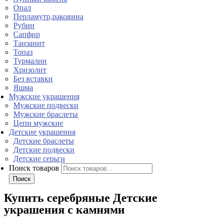
Опал
Перламутр,раковина
Рубин
Сапфир
Танзанит
Топаз
Турмалин
Хризолит
Без вставки
Яшма
Мужские украшения
Мужские подвески
Мужские браслеты
Цепи мужские
Детские украшения
Детские браслеты
Детские подвески
Детские серьги
Поиск товаров
Поиск
Купить серебряные Детские
украшения с камнями