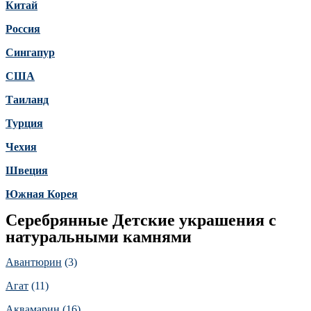
Китай
Россия
Сингапур
США
Таиланд
Турция
Чехия
Швеция
Южная Корея
Серебрянные Детские украшения с
натуральными камнями
Авантюрин
(3)
Агат
(11)
Аквамарин
(16)