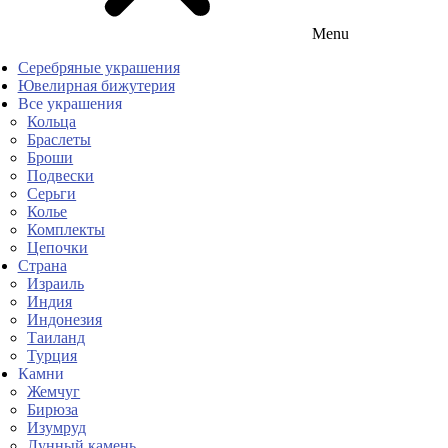
Menu
Серебряные украшения
Ювелирная бижутерия
Все украшения
Кольца
Браслеты
Броши
Подвески
Серьги
Колье
Комплекты
Цепочки
Страна
Израиль
Индия
Индонезия
Таиланд
Турция
Камни
Жемчуг
Бирюза
Изумруд
Лунный камень