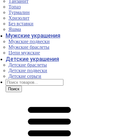
Танзанит
Топаз
Турмалин
Хризолит
Без вставки
Яшма
Мужские украшения
Мужские подвески
Мужские браслеты
Цепи мужские
Детские украшения
Детские браслеты
Детские подвески
Детские серьги
Поиск
товаров
Поиск