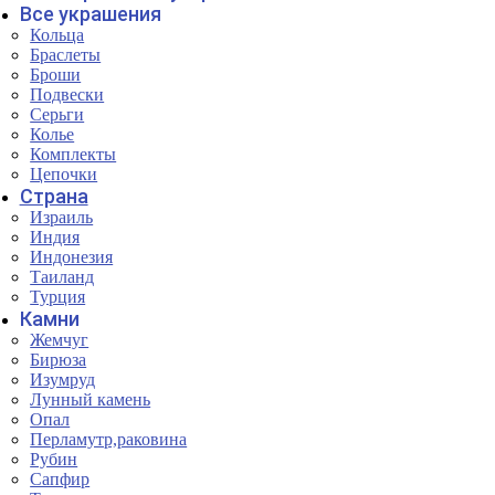
Все украшения
Кольца
Браслеты
Броши
Подвески
Серьги
Колье
Комплекты
Цепочки
Страна
Израиль
Индия
Индонезия
Таиланд
Турция
Камни
Жемчуг
Бирюза
Изумруд
Лунный камень
Опал
Перламутр,раковина
Рубин
Сапфир