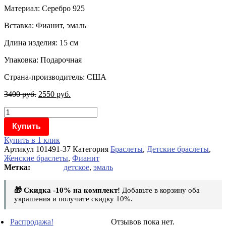
Материал: Серебро 925
Вставка: Фианит, эмаль
Длина изделия: 15 см
Упаковка: Подарочная
Страна-производитель: США
3400
руб.
2550
руб.
Количество
товара
Купить
Браслет
серебряный
Купить в 1 клик
с
Артикул
101491-37
Категория
Браслеты
,
Детские браслеты
,
фианитом
Женские браслеты
,
Фианит
и
детское
,
эмаль
эмалью
детский
🎁 Скидка -10% на комплект!
Добавьте в корзину оба
101491-
украшения и получите скидку 10%.
37
Распродажа!
Отзывов пока нет.