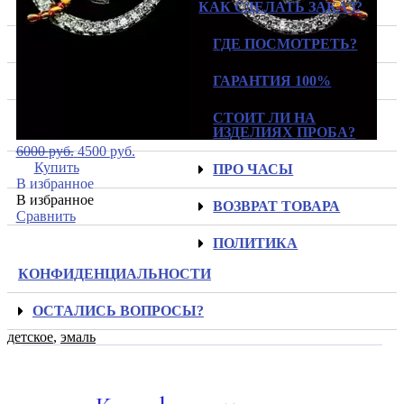
КАК СДЕЛАТЬ ЗАКАЗ?
ГДЕ ПОСМОТРЕТЬ?
ГАРАНТИЯ 100%
СТОИТ ЛИ НА
ИЗДЕЛИЯХ ПРОБА?
6000
руб.
4500
руб.
Купить
ПРО ЧАСЫ
В избранное
В избранное
ВОЗВРАТ ТОВАРА
Сравнить
ПОЛИТИКА
КОНФИДЕНЦИАЛЬНОСТИ
ОСТАЛИСЬ ВОПРОСЫ?
детское
,
эмаль