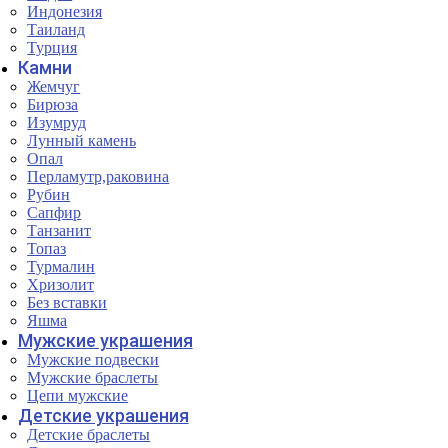
Индонезия
Таиланд
Турция
Камни
Жемчуг
Бирюза
Изумруд
Лунный камень
Опал
Перламутр,раковина
Рубин
Сапфир
Танзанит
Топаз
Турмалин
Хризолит
Без вставки
Яшма
Мужские украшения
Мужские подвески
Мужские браслеты
Цепи мужские
Детские украшения
Детские браслеты