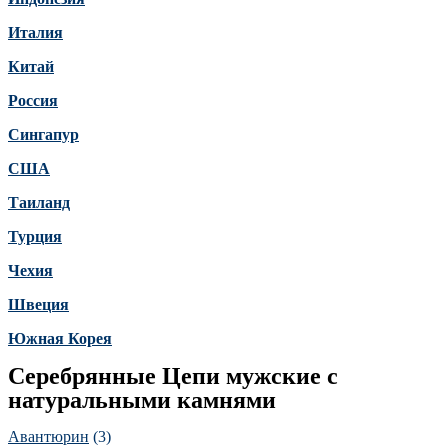
Италия
Китай
Россия
Сингапур
США
Таиланд
Турция
Чехия
Швеция
Южная Корея
Серебрянные Цепи мужские с
натуральными камнями
Авантюрин
(3)