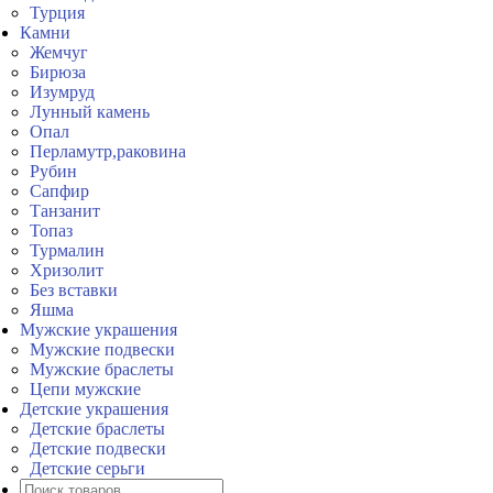
Турция
Камни
Жемчуг
Бирюза
Изумруд
Лунный камень
Опал
Перламутр,раковина
Рубин
Сапфир
Танзанит
Топаз
Турмалин
Хризолит
Без вставки
Яшма
Мужские украшения
Мужские подвески
Мужские браслеты
Цепи мужские
Детские украшения
Детские браслеты
Детские подвески
Детские серьги
Поиск