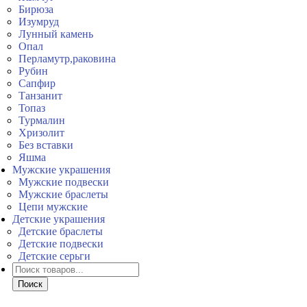
Бирюза
Изумруд
Лунный камень
Опал
Перламутр,раковина
Рубин
Сапфир
Танзанит
Топаз
Турмалин
Хризолит
Без вставки
Яшма
Мужские украшения
Мужские подвески
Мужские браслеты
Цепи мужские
Детские украшения
Детские браслеты
Детские подвески
Детские серьги
Поиск
товаров
Поиск