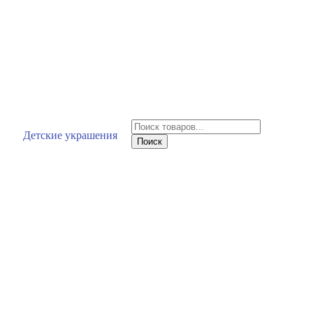
Поиск
Детские украшения
товаров
Поиск