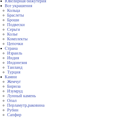
Ювелирная бижутерия
Все украшения
Кольца
Браслеты
Броши
Подвески
Серьги
Колье
Комплекты
Цепочки
Страна
Израиль
Индия
Индонезия
Таиланд
Турция
Камни
Жемчуг
Бирюза
Изумруд
Лунный камень
Опал
Перламутр,раковина
Рубин
Сапфир