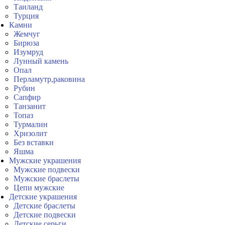
Таиланд
Турция
Камни
Жемчуг
Бирюза
Изумруд
Лунный камень
Опал
Перламутр,раковина
Рубин
Сапфир
Танзанит
Топаз
Турмалин
Хризолит
Без вставки
Яшма
Мужские украшения
Мужские подвески
Мужские браслеты
Цепи мужские
Детские украшения
Детские браслеты
Детские подвески
Детские серьги