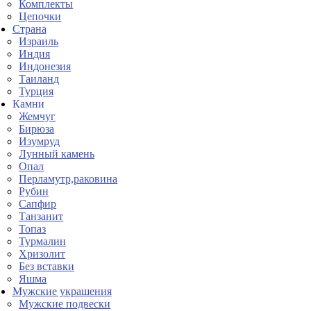
Комплекты
Цепочки
Страна
Израиль
Индия
Индонезия
Таиланд
Турция
Камни
Жемчуг
Бирюза
Изумруд
Лунный камень
Опал
Перламутр,раковина
Рубин
Сапфир
Танзанит
Топаз
Турмалин
Хризолит
Без вставки
Яшма
Мужские украшения
Мужские подвески