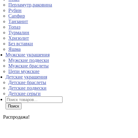
Перламутр,раковина
Рубин
Сапфир
Танзанит
Топаз
Турмалин
Хризолит
Без вставки
Яшма
Мужские украшения
Мужские подвески
Мужские браслеты
Цепи мужские
Детские украшения
Детские браслеты
Детские подвески
Детские серьги
Поиск
товаров
Поиск
Распродажа!