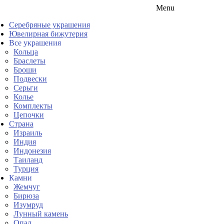
Menu
Серебряные украшения
Ювелирная бижутерия
Все украшения
Кольца
Браслеты
Броши
Подвески
Серьги
Колье
Комплекты
Цепочки
Страна
Израиль
Индия
Индонезия
Таиланд
Турция
Камни
Жемчуг
Бирюза
Изумруд
Лунный камень
Опал