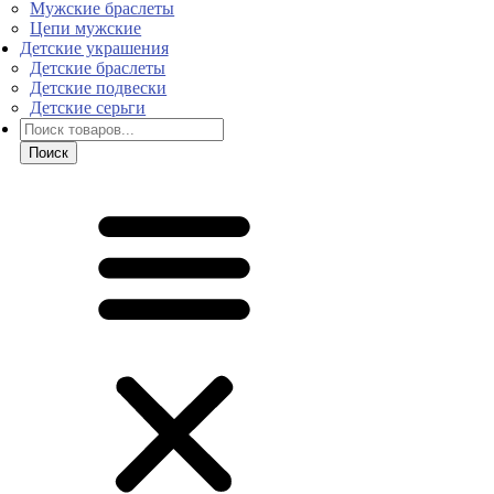
Мужские браслеты
Цепи мужские
Детские украшения
Детские браслеты
Детские подвески
Детские серьги
Поиск
товаров
Поиск