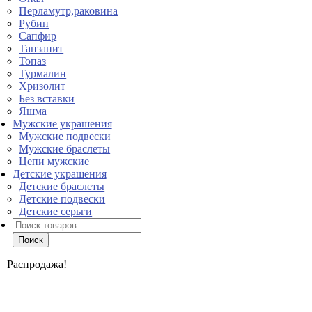
Перламутр,раковина
Рубин
Сапфир
Танзанит
Топаз
Турмалин
Хризолит
Без вставки
Яшма
Мужские украшения
Мужские подвески
Мужские браслеты
Цепи мужские
Детские украшения
Детские браслеты
Детские подвески
Детские серьги
Поиск
товаров
Поиск
Распродажа!