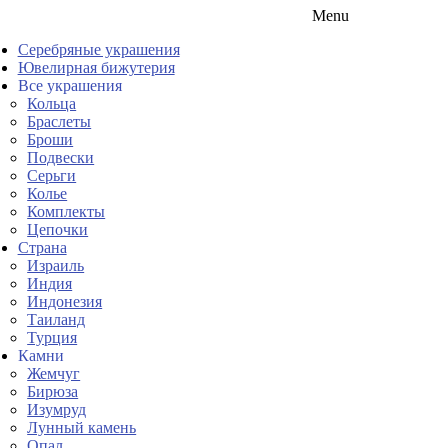
Menu
Серебряные украшения
Ювелирная бижутерия
Все украшения
Кольца
Браслеты
Броши
Подвески
Серьги
Колье
Комплекты
Цепочки
Страна
Израиль
Индия
Индонезия
Таиланд
Турция
Камни
Жемчуг
Бирюза
Изумруд
Лунный камень
Опал