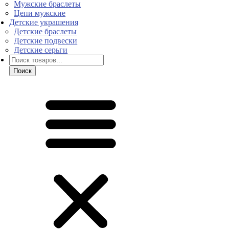
Мужские браслеты
Цепи мужские
Детские украшения
Детские браслеты
Детские подвески
Детские серьги
Поиск
товаров
Поиск