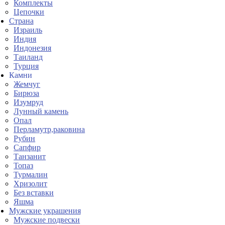
Комплекты
Цепочки
Страна
Израиль
Индия
Индонезия
Таиланд
Турция
Камни
Жемчуг
Бирюза
Изумруд
Лунный камень
Опал
Перламутр,раковина
Рубин
Сапфир
Танзанит
Топаз
Турмалин
Хризолит
Без вставки
Яшма
Мужские украшения
Мужские подвески