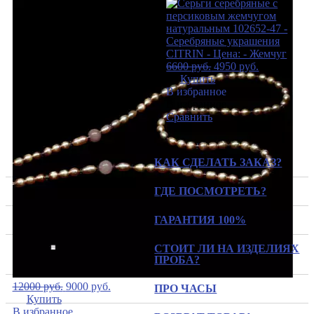
6600
руб.
4950
руб.
Купить
В избранное
В избранное
Сравнить
КАК СДЕЛАТЬ ЗАКАЗ?
ГДЕ ПОСМОТРЕТЬ?
ГАРАНТИЯ 100%
СТОИТ ЛИ НА ИЗДЕЛИЯХ
ПРОБА?
12000
руб.
9000
руб.
ПРО ЧАСЫ
Купить
В избранное