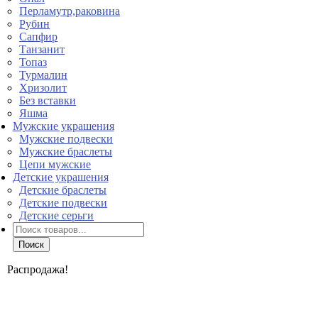
Перламутр,раковина
Рубин
Сапфир
Танзанит
Топаз
Турмалин
Хризолит
Без вставки
Яшма
Мужские украшения
Мужские подвески
Мужские браслеты
Цепи мужские
Детские украшения
Детские браслеты
Детские подвески
Детские серьги
Поиск
товаров
Поиск
Распродажа!