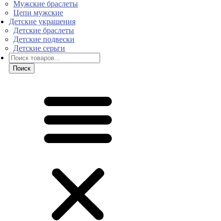
Мужские браслеты
Цепи мужские
Детские украшения
Детские браслеты
Детские подвески
Детские серьги
Поиск
товаров
Поиск