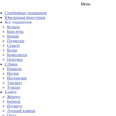
Menu
Серебряные украшения
Ювелирная бижутерия
Все украшения
Кольца
Браслеты
Броши
Подвески
Серьги
Колье
Комплекты
Цепочки
Страна
Израиль
Индия
Индонезия
Таиланд
Турция
Камни
Жемчуг
Бирюза
Изумруд
Лунный камень
Опал