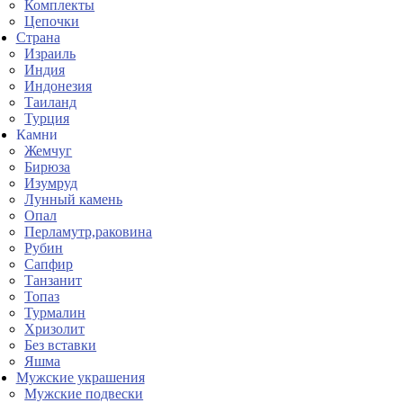
Комплекты
Цепочки
Страна
Израиль
Индия
Индонезия
Таиланд
Турция
Камни
Жемчуг
Бирюза
Изумруд
Лунный камень
Опал
Перламутр,раковина
Рубин
Сапфир
Танзанит
Топаз
Турмалин
Хризолит
Без вставки
Яшма
Мужские украшения
Мужские подвески