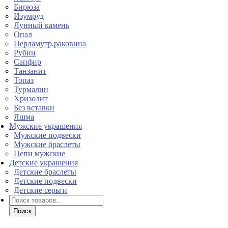
Бирюза
Изумруд
Лунный камень
Опал
Перламутр,раковина
Рубин
Сапфир
Танзанит
Топаз
Турмалин
Хризолит
Без вставки
Яшма
Мужские украшения
Мужские подвески
Мужские браслеты
Цепи мужские
Детские украшения
Детские браслеты
Детские подвески
Детские серьги
Поиск
товаров
Поиск