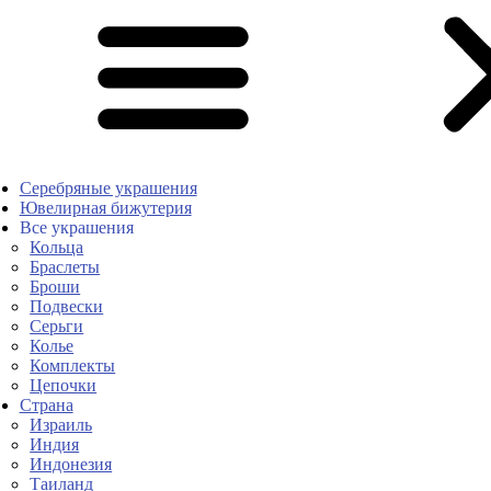
Серебряные украшения
Ювелирная бижутерия
Все украшения
Кольца
Браслеты
Броши
Подвески
Серьги
Колье
Комплекты
Цепочки
Страна
Израиль
Индия
Индонезия
Таиланд