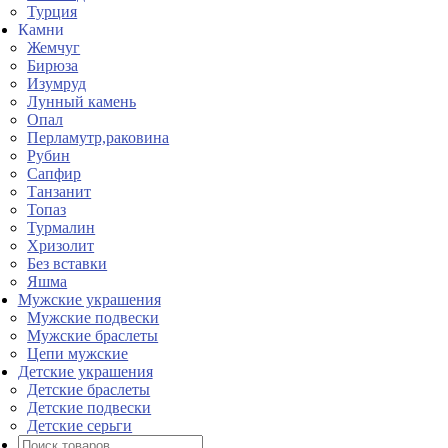
Турция
Камни
Жемчуг
Бирюза
Изумруд
Лунный камень
Опал
Перламутр,раковина
Рубин
Сапфир
Танзанит
Топаз
Турмалин
Хризолит
Без вставки
Яшма
Мужские украшения
Мужские подвески
Мужские браслеты
Цепи мужские
Детские украшения
Детские браслеты
Детские подвески
Детские серьги
Поиск