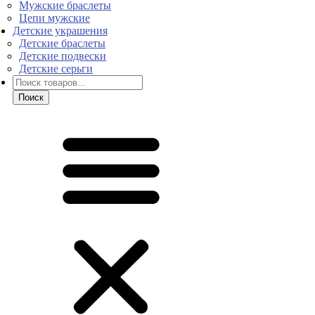
Мужские браслеты
Цепи мужские
Детские украшения
Детские браслеты
Детские подвески
Детские серьги
Поиск
товаров
Поиск