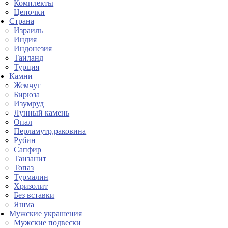
Комплекты
Цепочки
Страна
Израиль
Индия
Индонезия
Таиланд
Турция
Камни
Жемчуг
Бирюза
Изумруд
Лунный камень
Опал
Перламутр,раковина
Рубин
Сапфир
Танзанит
Топаз
Турмалин
Хризолит
Без вставки
Яшма
Мужские украшения
Мужские подвески