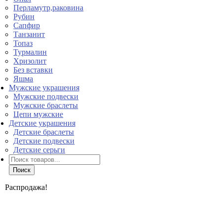
Перламутр,раковина
Рубин
Сапфир
Танзанит
Топаз
Турмалин
Хризолит
Без вставки
Яшма
Мужские украшения
Мужские подвески
Мужские браслеты
Цепи мужские
Детские украшения
Детские браслеты
Детские подвески
Детские серьги
Поиск
товаров
Поиск
Распродажа!