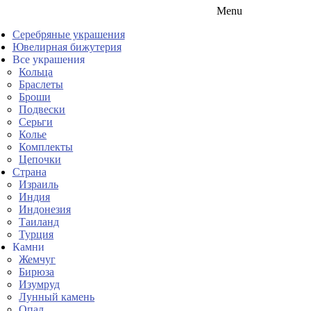
Menu
Серебряные украшения
Ювелирная бижутерия
Все украшения
Кольца
Браслеты
Броши
Подвески
Серьги
Колье
Комплекты
Цепочки
Страна
Израиль
Индия
Индонезия
Таиланд
Турция
Камни
Жемчуг
Бирюза
Изумруд
Лунный камень
Опал