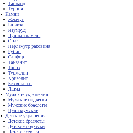
Таиланд
Турция
Камни
Жемчуг
Бирюза
Изумруд
Лунный камень
Опал
Перламутр,раковина
Рубин
Сапфир
Танзанит
Топаз
Турмалин
Хризолит
Без вставки
Яшма
Мужские украшения
Мужские подвески
Мужские браслеты
Цепи мужские
Детские украшения
Детские браслеты
Детские подвески
Детские серьги