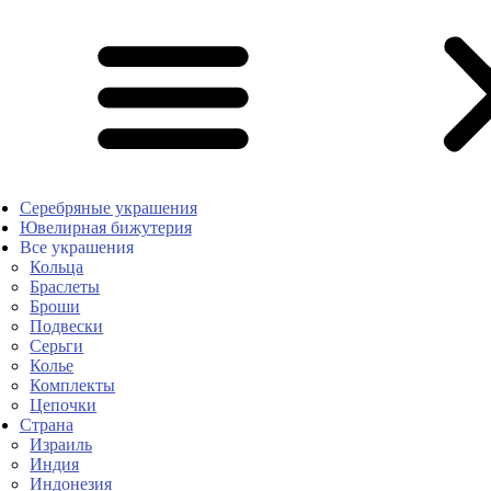
Серебряные украшения
Ювелирная бижутерия
Все украшения
Кольца
Браслеты
Броши
Подвески
Серьги
Колье
Комплекты
Цепочки
Страна
Израиль
Индия
Индонезия