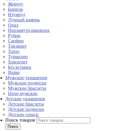
Жемчуг
Бирюза
Изумруд
Лунный камень
Опал
Перламутр,раковина
Рубин
Сапфир
Танзанит
Топаз
Турмалин
Хризолит
Без вставки
Яшма
Мужские украшения
Мужские подвески
Мужские браслеты
Цепи мужские
Детские украшения
Детские браслеты
Детские подвески
Детские серьги
Поиск товаров
Поиск