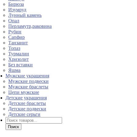
Бирюза
Изумруд
Лунный камень
Опал
Перламутр,раковина
Рубин
Сапфир
Танзанит
Топаз
Турмалин
Хризолит
Без вставки
Яшма
Мужские украшения
Мужские подвески
Мужские браслеты
Цепи мужские
Детские украшения
Детские браслеты
Детские подвески
Детские серьги
Поиск
товаров
Поиск