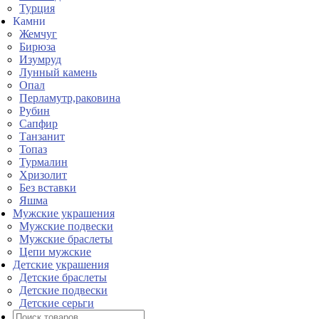
Турция
Камни
Жемчуг
Бирюза
Изумруд
Лунный камень
Опал
Перламутр,раковина
Рубин
Сапфир
Танзанит
Топаз
Турмалин
Хризолит
Без вставки
Яшма
Мужские украшения
Мужские подвески
Мужские браслеты
Цепи мужские
Детские украшения
Детские браслеты
Детские подвески
Детские серьги
Поиск