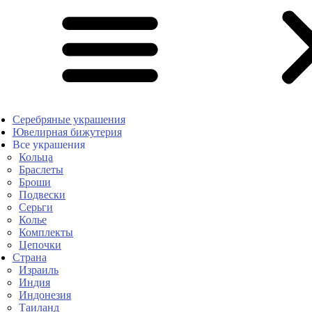
Серебряные украшения
Ювелирная бижутерия
Все украшения
Кольца
Браслеты
Броши
Подвески
Серьги
Колье
Комплекты
Цепочки
Страна
Израиль
Индия
Индонезия
Таиланд