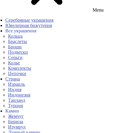
Menu
Серебряные украшения
Ювелирная бижутерия
Все украшения
Кольца
Браслеты
Броши
Подвески
Серьги
Колье
Комплекты
Цепочки
Страна
Израиль
Индия
Индонезия
Таиланд
Турция
Камни
Жемчуг
Бирюза
Изумруд
Лунный камень