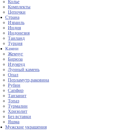
Колье
Комплекты
Цепочки
Страна
Израиль
Индия
Индонезия
Таиланд
Турция
Камни
Жемчуг
Бирюза
Изумруд
Лунный камень
Опал
Перламутр,раковина
Рубин
Сапфир
Танзанит
Топаз
Турмалин
Хризолит
Без вставки
Яшма
Мужские украшения