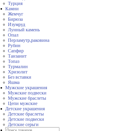
Турция
Камни
Жемчуг
Бирюза
Изумруд
Лунный камень
Опал
Перламутр,раковина
Рубин
Сапфир
Танзанит
Топаз
Турмалин
Хризолит
Без вставки
Яшма
Мужские украшения
Мужские подвески
Мужские браслеты
Цепи мужские
Детские украшения
Детские браслеты
Детские подвески
Детские серьги
Поиск