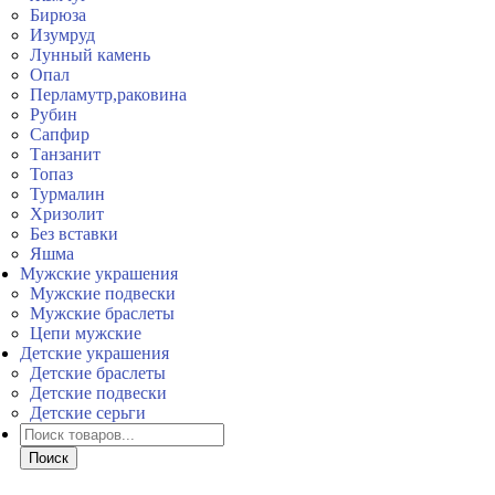
Бирюза
Изумруд
Лунный камень
Опал
Перламутр,раковина
Рубин
Сапфир
Танзанит
Топаз
Турмалин
Хризолит
Без вставки
Яшма
Мужские украшения
Мужские подвески
Мужские браслеты
Цепи мужские
Детские украшения
Детские браслеты
Детские подвески
Детские серьги
Поиск
товаров
Поиск