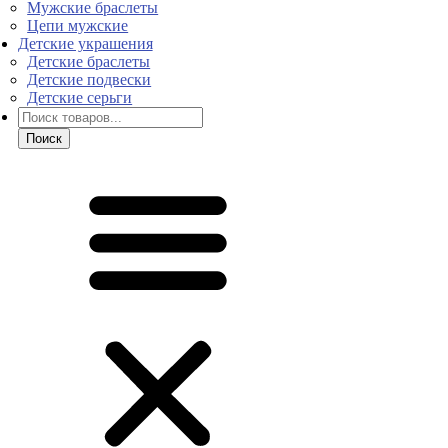
Мужские браслеты
Цепи мужские
Детские украшения
Детские браслеты
Детские подвески
Детские серьги
Поиск
товаров
Поиск