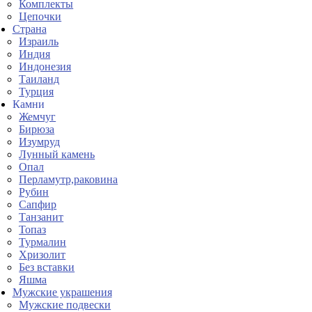
Комплекты
Цепочки
Страна
Израиль
Индия
Индонезия
Таиланд
Турция
Камни
Жемчуг
Бирюза
Изумруд
Лунный камень
Опал
Перламутр,раковина
Рубин
Сапфир
Танзанит
Топаз
Турмалин
Хризолит
Без вставки
Яшма
Мужские украшения
Мужские подвески