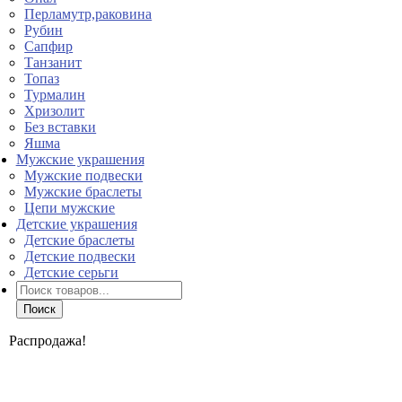
Перламутр,раковина
Рубин
Сапфир
Танзанит
Топаз
Турмалин
Хризолит
Без вставки
Яшма
Мужские украшения
Мужские подвески
Мужские браслеты
Цепи мужские
Детские украшения
Детские браслеты
Детские подвески
Детские серьги
Поиск
товаров
Поиск
Распродажа!