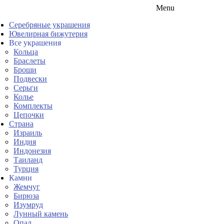
Menu
Серебряные украшения
Ювелирная бижутерия
Все украшения
Кольца
Браслеты
Броши
Подвески
Серьги
Колье
Комплекты
Цепочки
Страна
Израиль
Индия
Индонезия
Таиланд
Турция
Камни
Жемчуг
Бирюза
Изумруд
Лунный камень
Опал