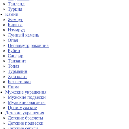
Таиланд
Турция
Камни
Жемчуг
Бирюза
Изумруд
Лунный камень
Опал
Перламутр,раковина
Рубин
Сапфир
Танзанит
Топаз
Турмалин
Хризолит
Без вставки
Яшма
Мужские украшения
Мужские подвески
Мужские браслеты
Цепи мужские
Детские украшения
Детские браслеты
Детские подвески
Детские серьги