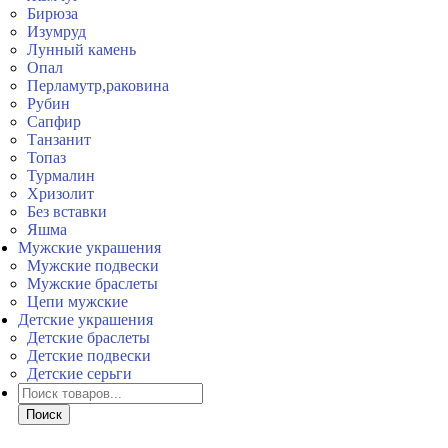
Бирюза
Изумруд
Лунный камень
Опал
Перламутр,раковина
Рубин
Сапфир
Танзанит
Топаз
Турмалин
Хризолит
Без вставки
Яшма
Мужские украшения
Мужские подвески
Мужские браслеты
Цепи мужские
Детские украшения
Детские браслеты
Детские подвески
Детские серьги
Поиск
товаров
Поиск