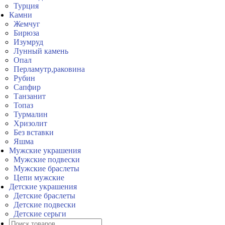
Турция
Камни
Жемчуг
Бирюза
Изумруд
Лунный камень
Опал
Перламутр,раковина
Рубин
Сапфир
Танзанит
Топаз
Турмалин
Хризолит
Без вставки
Яшма
Мужские украшения
Мужские подвески
Мужские браслеты
Цепи мужские
Детские украшения
Детские браслеты
Детские подвески
Детские серьги
Поиск