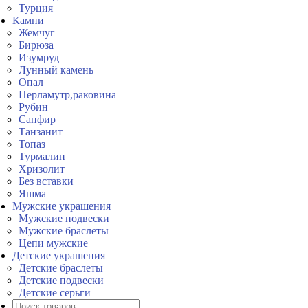
Турция
Камни
Жемчуг
Бирюза
Изумруд
Лунный камень
Опал
Перламутр,раковина
Рубин
Сапфир
Танзанит
Топаз
Турмалин
Хризолит
Без вставки
Яшма
Мужские украшения
Мужские подвески
Мужские браслеты
Цепи мужские
Детские украшения
Детские браслеты
Детские подвески
Детские серьги
Поиск