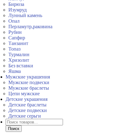
Бирюза
Изумруд
Лунный камень
Опал
Перламутр,раковина
Рубин
Сапфир
Танзанит
Топаз
Турмалин
Хризолит
Без вставки
Яшма
Мужские украшения
Мужские подвески
Мужские браслеты
Цепи мужские
Детские украшения
Детские браслеты
Детские подвески
Детские серьги
Поиск
товаров
Поиск