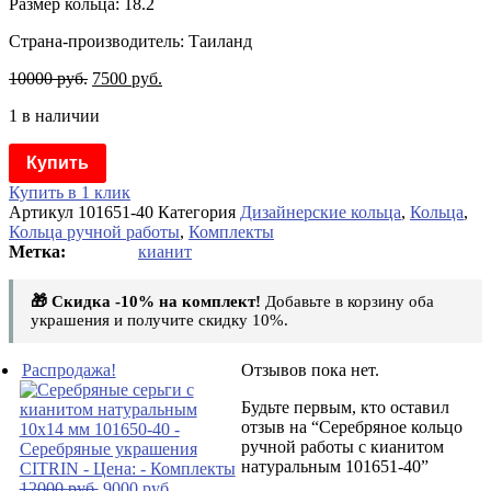
Размер кольца: 18.2
Страна-производитель: Таиланд
10000
руб.
7500
руб.
1 в наличии
Купить
Купить в 1 клик
Артикул
101651-40
Категория
Дизайнерские кольца
,
Кольца
,
Кольца ручной работы
,
Комплекты
кианит
🎁 Скидка -10% на комплект!
Добавьте в корзину оба
украшения и получите скидку 10%.
Распродажа!
Отзывов пока нет.
Будьте первым, кто оставил
отзыв на “Серебряное кольцо
ручной работы с кианитом
натуральным 101651-40”
12000
руб.
9000
руб.