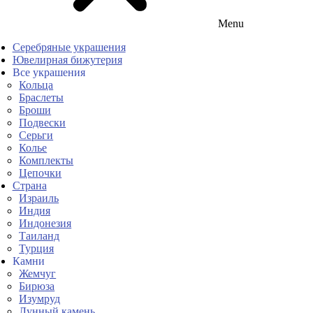
Menu
Серебряные украшения
Ювелирная бижутерия
Все украшения
Кольца
Браслеты
Броши
Подвески
Серьги
Колье
Комплекты
Цепочки
Страна
Израиль
Индия
Индонезия
Таиланд
Турция
Камни
Жемчуг
Бирюза
Изумруд
Лунный камень