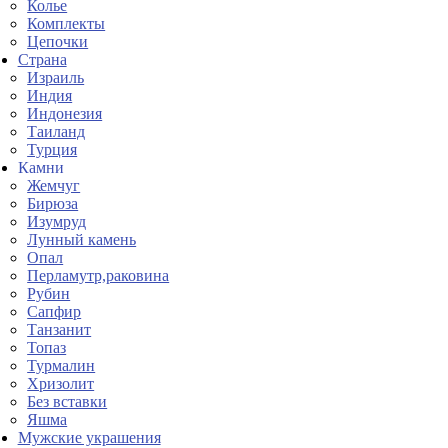
Колье
Комплекты
Цепочки
Страна
Израиль
Индия
Индонезия
Таиланд
Турция
Камни
Жемчуг
Бирюза
Изумруд
Лунный камень
Опал
Перламутр,раковина
Рубин
Сапфир
Танзанит
Топаз
Турмалин
Хризолит
Без вставки
Яшма
Мужские украшения