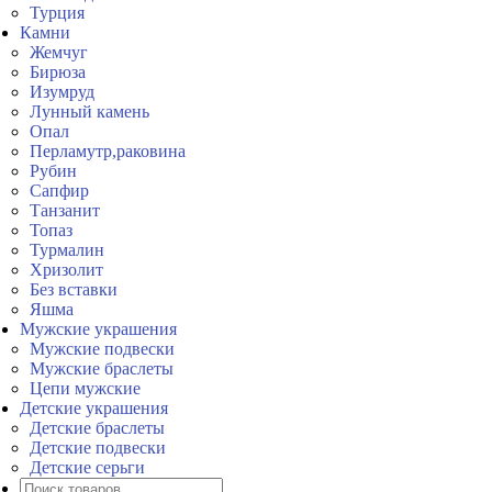
Турция
Камни
Жемчуг
Бирюза
Изумруд
Лунный камень
Опал
Перламутр,раковина
Рубин
Сапфир
Танзанит
Топаз
Турмалин
Хризолит
Без вставки
Яшма
Мужские украшения
Мужские подвески
Мужские браслеты
Цепи мужские
Детские украшения
Детские браслеты
Детские подвески
Детские серьги
Поиск