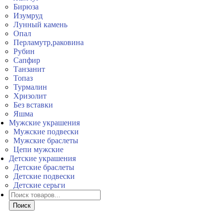
Бирюза
Изумруд
Лунный камень
Опал
Перламутр,раковина
Рубин
Сапфир
Танзанит
Топаз
Турмалин
Хризолит
Без вставки
Яшма
Мужские украшения
Мужские подвески
Мужские браслеты
Цепи мужские
Детские украшения
Детские браслеты
Детские подвески
Детские серьги
Поиск
товаров
Поиск