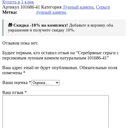
серьги
Купить в 1 клик
с
Артикул
101686-41
Категория
Лунный камень
,
Серьги
персиковым
лунный камень
лунным
камнем
🎁 Скидка -10% на комплект!
Добавьте в корзину оба
натуральным
украшения и получите скидку 10%.
101686-
41
Отзывов пока нет.
Будьте первым, кто оставил отзыв на “Серебряные серьги с
персиковым лунным камнем натуральным 101686-41”
Ваш адрес email не будет опубликован.
Обязательные поля
помечены
*
Ваша оценка
*
Ваш отзыв
*