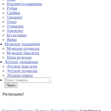
Перламутр,раковина
Рубин
Сапфир
Танзанит
Топаз
Турмалин
Хризолит
Без вставки
Яшма
Мужские украшения
Мужские подвески
Мужские браслеты
Цепи мужские
Детские украшения
Детские браслеты
Детские подвески
Детские серьги
Поиск
товаров
Поиск
Распродажа!
Главная
/
Магазин
/
Камни
/
Лунный камень
/ Серебряные