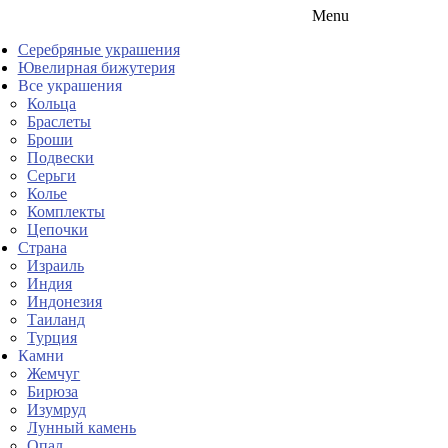
Menu
Серебряные украшения
Ювелирная бижутерия
Все украшения
Кольца
Браслеты
Броши
Подвески
Серьги
Колье
Комплекты
Цепочки
Страна
Израиль
Индия
Индонезия
Таиланд
Турция
Камни
Жемчуг
Бирюза
Изумруд
Лунный камень
Опал