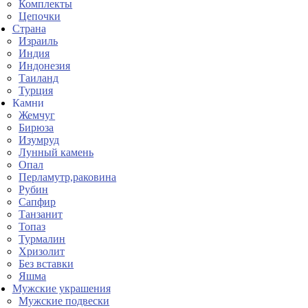
Комплекты
Цепочки
Страна
Израиль
Индия
Индонезия
Таиланд
Турция
Камни
Жемчуг
Бирюза
Изумруд
Лунный камень
Опал
Перламутр,раковина
Рубин
Сапфир
Танзанит
Топаз
Турмалин
Хризолит
Без вставки
Яшма
Мужские украшения
Мужские подвески