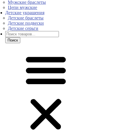
Мужские браслеты
Цепи мужские
Детские украшения
Детские браслеты
Детские подвески
Детские серьги
Поиск
товаров
Поиск