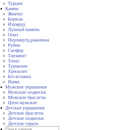
Турция
Камни
Жемчуг
Бирюза
Изумруд
Лунный камень
Опал
Перламутр,раковина
Рубин
Сапфир
Танзанит
Топаз
Турмалин
Хризолит
Без вставки
Яшма
Мужские украшения
Мужские подвески
Мужские браслеты
Цепи мужские
Детские украшения
Детские браслеты
Детские подвески
Детские серьги
Поиск