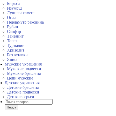
Бирюза
Изумруд
Лунный камень
Опал
Перламутр,раковина
Рубин
Сапфир
Танзанит
Топаз
Турмалин
Хризолит
Без вставки
Яшма
Мужские украшения
Мужские подвески
Мужские браслеты
Цепи мужские
Детские украшения
Детские браслеты
Детские подвески
Детские серьги
Поиск
товаров
Поиск