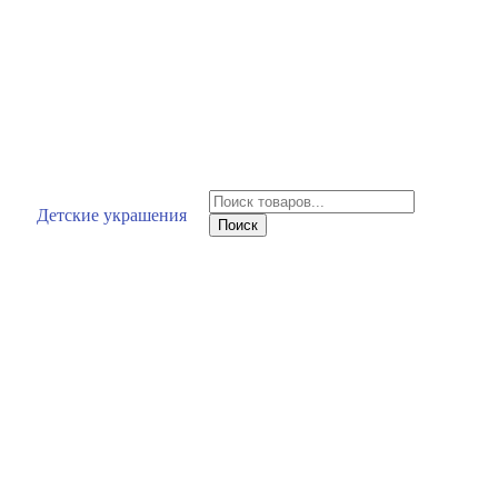
Поиск
Детские украшения
товаров
Поиск