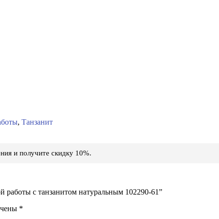
аботы
,
Танзанит
ния и получите скидку 10%.
ой работы с танзанитом натуральным 102290-61”
ечены
*