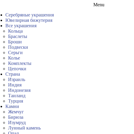
Menu
Серебряные украшения
Ювелирная бижутерия
Все украшения
Кольца
Браслеты
Броши
Подвески
Серьги
Колье
Комплекты
Цепочки
Страна
Израиль
Индия
Индонезия
Таиланд
Турция
Камни
Жемчуг
Бирюза
Изумруд
Лунный камень
Опал