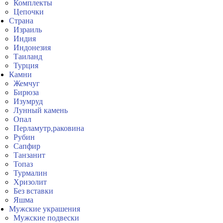
Комплекты
Цепочки
Страна
Израиль
Индия
Индонезия
Таиланд
Турция
Камни
Жемчуг
Бирюза
Изумруд
Лунный камень
Опал
Перламутр,раковина
Рубин
Сапфир
Танзанит
Топаз
Турмалин
Хризолит
Без вставки
Яшма
Мужские украшения
Мужские подвески