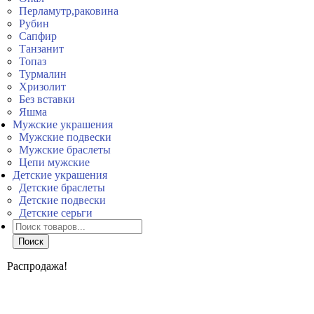
Перламутр,раковина
Рубин
Сапфир
Танзанит
Топаз
Турмалин
Хризолит
Без вставки
Яшма
Мужские украшения
Мужские подвески
Мужские браслеты
Цепи мужские
Детские украшения
Детские браслеты
Детские подвески
Детские серьги
Поиск
товаров
Поиск
Распродажа!