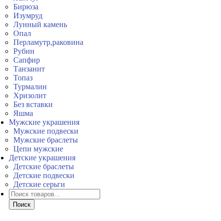
Бирюза
Изумруд
Лунный камень
Опал
Перламутр,раковина
Рубин
Сапфир
Танзанит
Топаз
Турмалин
Хризолит
Без вставки
Яшма
Мужские украшения
Мужские подвески
Мужские браслеты
Цепи мужские
Детские украшения
Детские браслеты
Детские подвески
Детские серьги
Поиск
товаров
Поиск