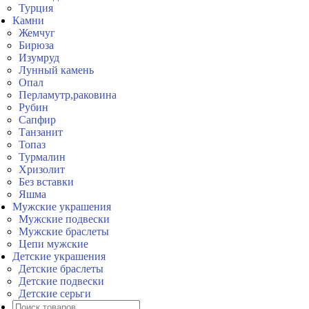
Турция
Камни
Жемчуг
Бирюза
Изумруд
Лунный камень
Опал
Перламутр,раковина
Рубин
Сапфир
Танзанит
Топаз
Турмалин
Хризолит
Без вставки
Яшма
Мужские украшения
Мужские подвески
Мужские браслеты
Цепи мужские
Детские украшения
Детские браслеты
Детские подвески
Детские серьги
Поиск