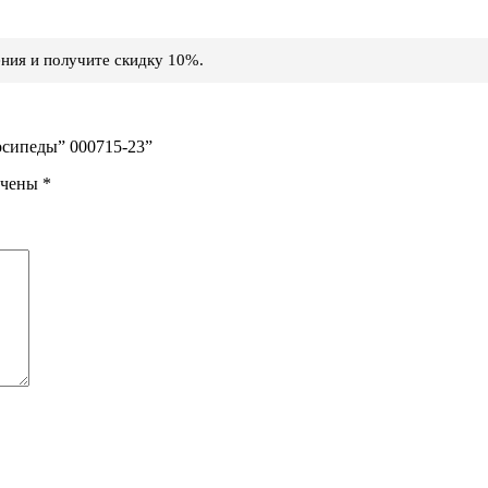
ния и получите скидку 10%.
осипеды” 000715-23”
ечены
*