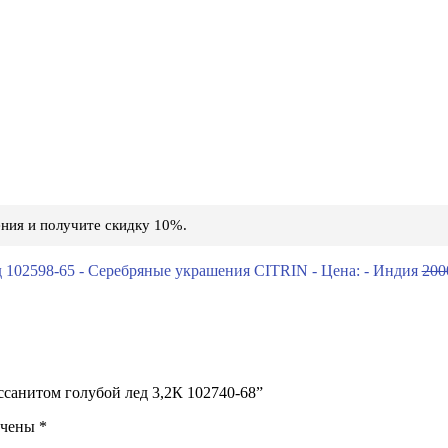
ния и получите скидку 10%.
200
ссанитом голубой лед 3,2К 102740-68”
ечены
*