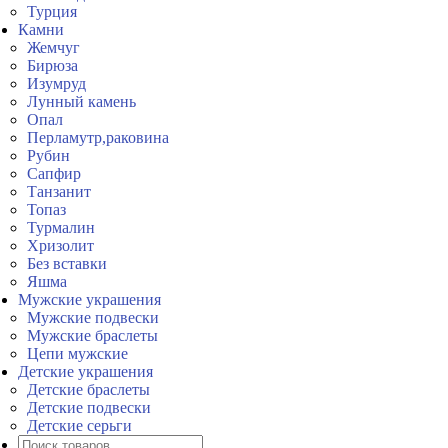
Турция
Камни
Жемчуг
Бирюза
Изумруд
Лунный камень
Опал
Перламутр,раковина
Рубин
Сапфир
Танзанит
Топаз
Турмалин
Хризолит
Без вставки
Яшма
Мужские украшения
Мужские подвески
Мужские браслеты
Цепи мужские
Детские украшения
Детские браслеты
Детские подвески
Детские серьги
Поиск