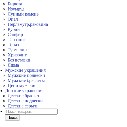
Бирюза
Изумруд
Лунный камень
Опал
Перламутр,раковина
Рубин
Сапфир
Танзанит
Топаз
Турмалин
Хризолит
Без вставки
Яшма
Мужские украшения
Мужские подвески
Мужские браслеты
Цепи мужские
Детские украшения
Детские браслеты
Детские подвески
Детские серьги
Поиск
товаров
Поиск