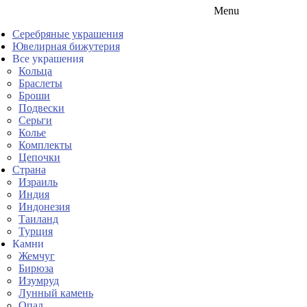
Menu
Серебряные украшения
Ювелирная бижутерия
Все украшения
Кольца
Браслеты
Броши
Подвески
Серьги
Колье
Комплекты
Цепочки
Страна
Израиль
Индия
Индонезия
Таиланд
Турция
Камни
Жемчуг
Бирюза
Изумруд
Лунный камень
Опал