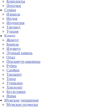
Комплекты
Цепочки
Страна
Израиль
Индия
Индонезия
Таиланд
Турция
Камни
Жемчуг
Бирюза
Изумруд
Лунный камень
Опал
Перламутр,раковина
Рубин
Сапфир
Танзанит
Топаз
Турмалин
Хризолит
Без вставки
Яшма
Мужские украшения
Мужские подвески