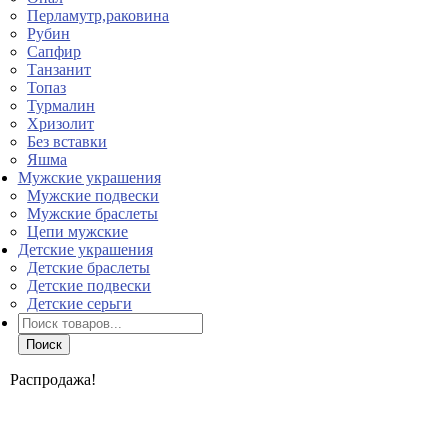
Перламутр,раковина
Рубин
Сапфир
Танзанит
Топаз
Турмалин
Хризолит
Без вставки
Яшма
Мужские украшения
Мужские подвески
Мужские браслеты
Цепи мужские
Детские украшения
Детские браслеты
Детские подвески
Детские серьги
Поиск
товаров
Поиск
Распродажа!