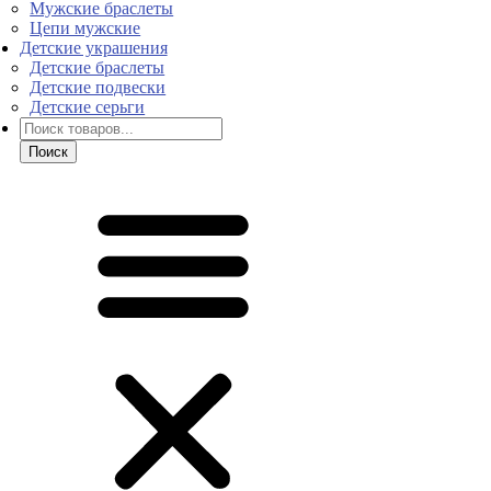
Мужские браслеты
Цепи мужские
Детские украшения
Детские браслеты
Детские подвески
Детские серьги
Поиск
товаров
Поиск