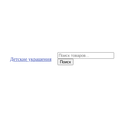
Поиск
Детские украшения
товаров
Поиск