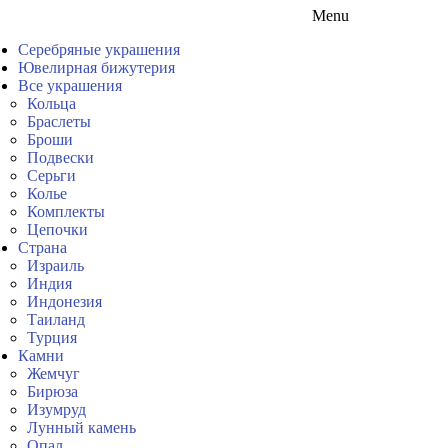
Menu
Серебряные украшения
Ювелирная бижутерия
Все украшения
Кольца
Браслеты
Броши
Подвески
Серьги
Колье
Комплекты
Цепочки
Страна
Израиль
Индия
Индонезия
Таиланд
Турция
Камни
Жемчуг
Бирюза
Изумруд
Лунный камень
Опал