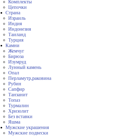
Комплекты
Цепочки
Страна
Израиль
Индия
Индонезия
Таиланд
Турция
Камни
Жемчуг
Бирюза
Изумруд
Лунный камень
Опал
Перламутр,раковина
Рубин
Сапфир
Танзанит
Топаз
Турмалин
Хризолит
Без вставки
Яшма
Мужские украшения
Мужские подвески