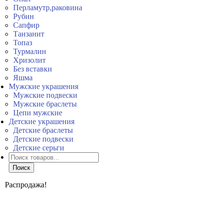
Перламутр,раковина
Рубин
Сапфир
Танзанит
Топаз
Турмалин
Хризолит
Без вставки
Яшма
Мужские украшения
Мужские подвески
Мужские браслеты
Цепи мужские
Детские украшения
Детские браслеты
Детские подвески
Детские серьги
Поиск
товаров
Поиск
Распродажа!