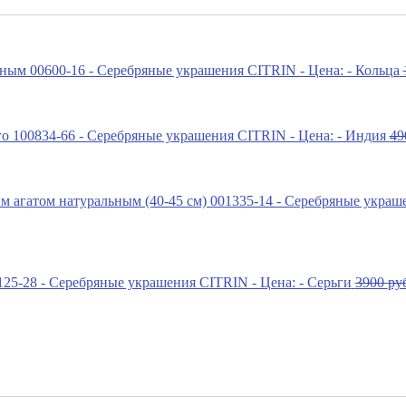
49
3900
ру