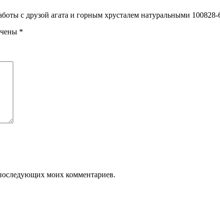
работы с друзой агата и горным хрусталем натуральными 100828-
ечены
*
ля последующих моих комментариев.