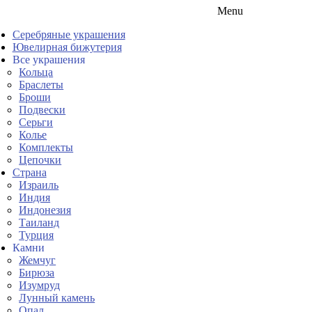
Menu
Серебряные украшения
Ювелирная бижутерия
Все украшения
Кольца
Браслеты
Броши
Подвески
Серьги
Колье
Комплекты
Цепочки
Страна
Израиль
Индия
Индонезия
Таиланд
Турция
Камни
Жемчуг
Бирюза
Изумруд
Лунный камень
Опал