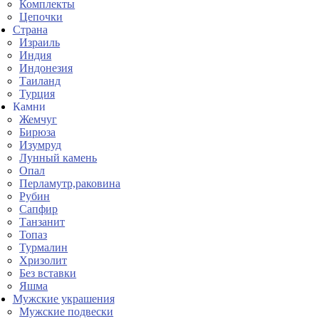
Комплекты
Цепочки
Страна
Израиль
Индия
Индонезия
Таиланд
Турция
Камни
Жемчуг
Бирюза
Изумруд
Лунный камень
Опал
Перламутр,раковина
Рубин
Сапфир
Танзанит
Топаз
Турмалин
Хризолит
Без вставки
Яшма
Мужские украшения
Мужские подвески