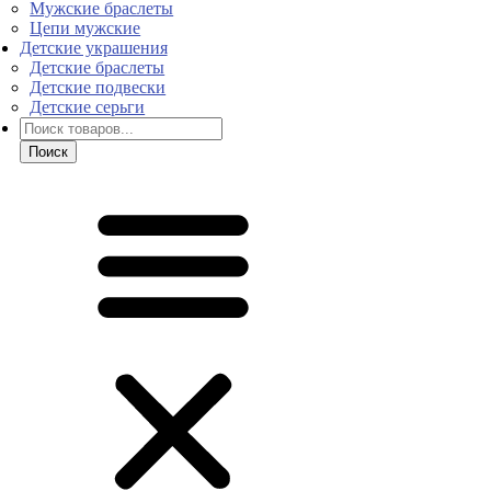
Мужские браслеты
Цепи мужские
Детские украшения
Детские браслеты
Детские подвески
Детские серьги
Поиск
товаров
Поиск