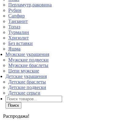
Перламутр,раковина
Рубин
Сапфир
Танзанит
Топаз
Турмалин
Хризолит
Без вставки
Яшма
Мужские украшения
Мужские подвески
Мужские браслеты
Цепи мужские
Детские украшения
Детские браслеты
Детские подвески
Детские серьги
Поиск
товаров
Поиск
Распродажа!