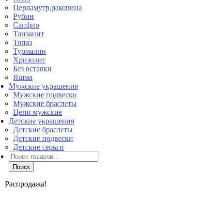
Перламутр,раковина
Рубин
Сапфир
Танзанит
Топаз
Турмалин
Хризолит
Без вставки
Яшма
Мужские украшения
Мужские подвески
Мужские браслеты
Цепи мужские
Детские украшения
Детские браслеты
Детские подвески
Детские серьги
Поиск
товаров
Поиск
Распродажа!