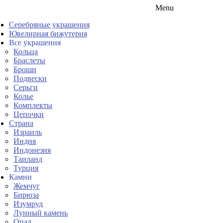
Menu
Серебряные украшения
Ювелирная бижутерия
Все украшения
Кольца
Браслеты
Броши
Подвески
Серьги
Колье
Комплекты
Цепочки
Страна
Израиль
Индия
Индонезия
Таиланд
Турция
Камни
Жемчуг
Бирюза
Изумруд
Лунный камень
Опал