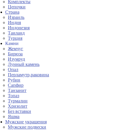
Комплекты
Цепочки
Страна
Израиль
Индия
Индонезия
Таиланд
Турция
Камни
Жемчуг
Бирюза
Изумруд
Лунный камень
Опал
Перламутр,раковина
Рубин
Сапфир
Танзанит
Топаз
Турмалин
Хризолит
Без вставки
Яшма
Мужские украшения
Мужские подвески