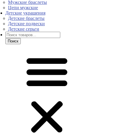
Мужские браслеты
Цепи мужские
Детские украшения
Детские браслеты
Детские подвески
Детские серьги
Поиск
товаров
Поиск