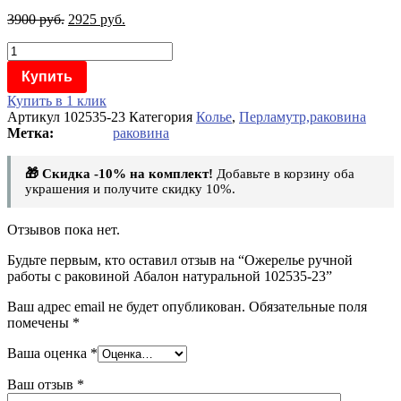
3900
руб.
2925
руб.
Количество
товара
Купить
Ожерелье
ручной
Купить в 1 клик
работы
Артикул
102535-23
Категория
Колье
,
Перламутр,раковина
с
раковина
раковиной
Абалон
🎁 Скидка -10% на комплект!
Добавьте в корзину оба
натуральной
украшения и получите скидку 10%.
102535-
23
Отзывов пока нет.
Будьте первым, кто оставил отзыв на “Ожерелье ручной
работы с раковиной Абалон натуральной 102535-23”
Ваш адрес email не будет опубликован.
Обязательные поля
помечены
*
Ваша оценка
*
Ваш отзыв
*