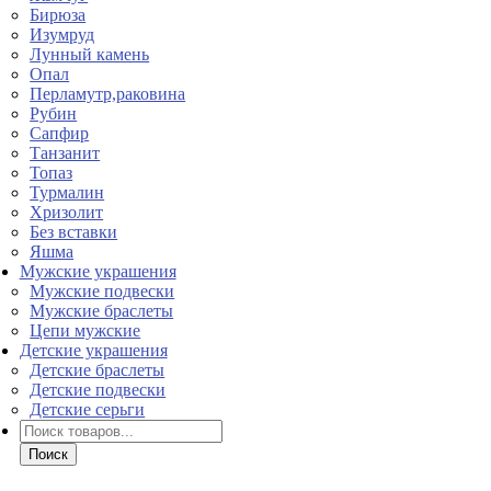
Бирюза
Изумруд
Лунный камень
Опал
Перламутр,раковина
Рубин
Сапфир
Танзанит
Топаз
Турмалин
Хризолит
Без вставки
Яшма
Мужские украшения
Мужские подвески
Мужские браслеты
Цепи мужские
Детские украшения
Детские браслеты
Детские подвески
Детские серьги
Поиск
товаров
Поиск