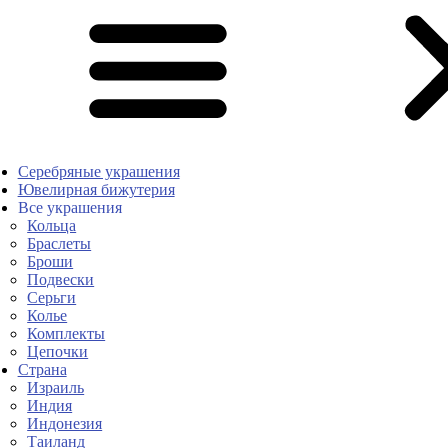
Серебряные украшения
Ювелирная бижутерия
Все украшения
Кольца
Браслеты
Броши
Подвески
Серьги
Колье
Комплекты
Цепочки
Страна
Израиль
Индия
Индонезия
Таиланд