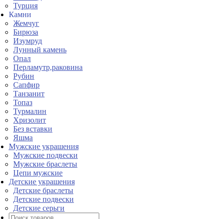
Турция
Камни
Жемчуг
Бирюза
Изумруд
Лунный камень
Опал
Перламутр,раковина
Рубин
Сапфир
Танзанит
Топаз
Турмалин
Хризолит
Без вставки
Яшма
Мужские украшения
Мужские подвески
Мужские браслеты
Цепи мужские
Детские украшения
Детские браслеты
Детские подвески
Детские серьги
Поиск