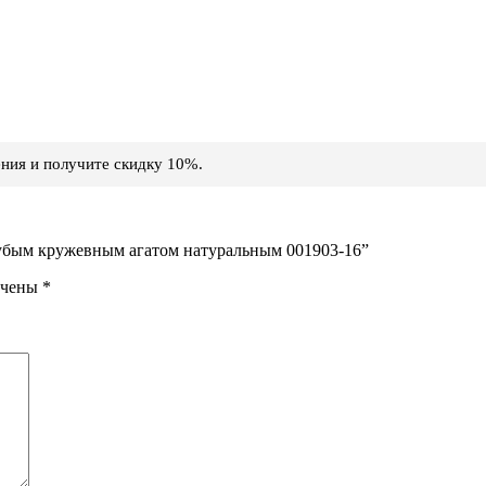
ния и получите скидку 10%.
олубым кружевным агатом натуральным 001903-16”
ечены
*