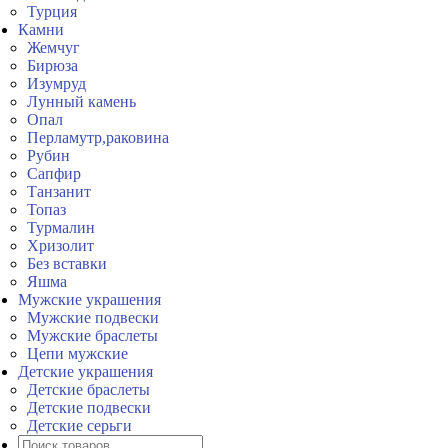
Турция
Камни
Жемчуг
Бирюза
Изумруд
Лунный камень
Опал
Перламутр,раковина
Рубин
Сапфир
Танзанит
Топаз
Турмалин
Хризолит
Без вставки
Яшма
Мужские украшения
Мужские подвески
Мужские браслеты
Цепи мужские
Детские украшения
Детские браслеты
Детские подвески
Детские серьги
Поиск