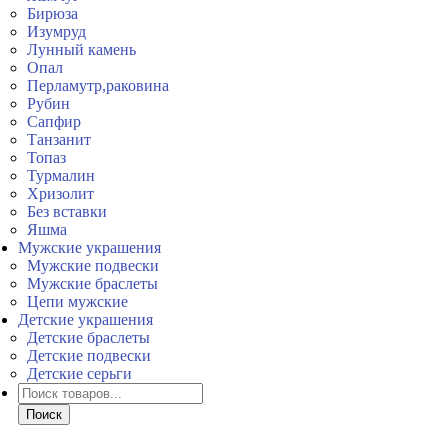
Бирюза
Изумруд
Лунный камень
Опал
Перламутр,раковина
Рубин
Сапфир
Танзанит
Топаз
Турмалин
Хризолит
Без вставки
Яшма
Мужские украшения
Мужские подвески
Мужские браслеты
Цепи мужские
Детские украшения
Детские браслеты
Детские подвески
Детские серьги
Поиск
товаров
Поиск