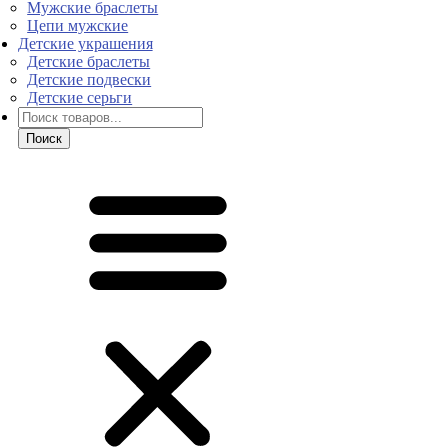
Мужские браслеты
Цепи мужские
Детские украшения
Детские браслеты
Детские подвески
Детские серьги
Поиск
товаров
Поиск