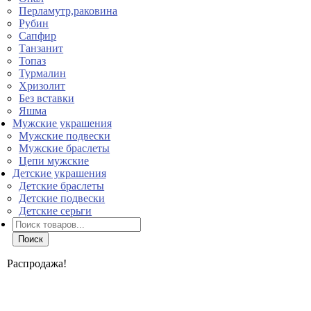
Перламутр,раковина
Рубин
Сапфир
Танзанит
Топаз
Турмалин
Хризолит
Без вставки
Яшма
Мужские украшения
Мужские подвески
Мужские браслеты
Цепи мужские
Детские украшения
Детские браслеты
Детские подвески
Детские серьги
Поиск
товаров
Поиск
Распродажа!