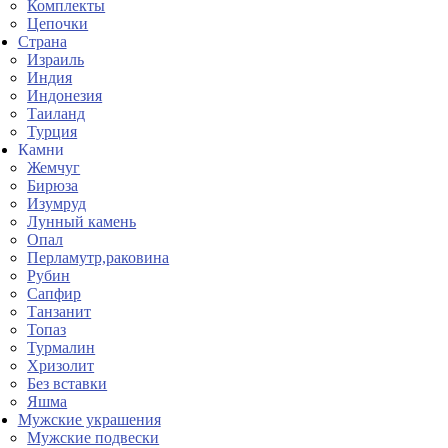
Комплекты
Цепочки
Страна
Израиль
Индия
Индонезия
Таиланд
Турция
Камни
Жемчуг
Бирюза
Изумруд
Лунный камень
Опал
Перламутр,раковина
Рубин
Сапфир
Танзанит
Топаз
Турмалин
Хризолит
Без вставки
Яшма
Мужские украшения
Мужские подвески