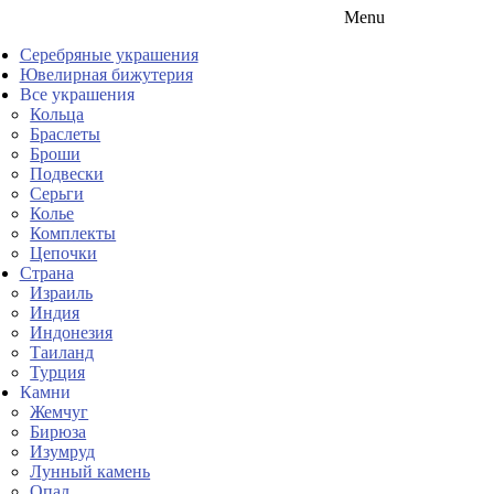
Menu
Серебряные украшения
Ювелирная бижутерия
Все украшения
Кольца
Браслеты
Броши
Подвески
Серьги
Колье
Комплекты
Цепочки
Страна
Израиль
Индия
Индонезия
Таиланд
Турция
Камни
Жемчуг
Бирюза
Изумруд
Лунный камень
Опал