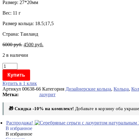
Размер: 27*20мм
Вес: 11 г
Размер кольца: 18.5;17,5
Страна: Таиланд
6000
руб.
4500
руб.
2 в наличии
Количество
товара
Купить
Серебряное
кольцо
Купить в 1 клик
ручной
Артикул
00638-66
Категория
Дизайнерские кольца
,
Кольца
,
Кол
работы
лазурит
с
лазуритом
🎁 Скидка -10% на комплект!
Добавьте в корзину оба украше
натуральным
00638-
66
Распродажа!
В избранное
В избранное