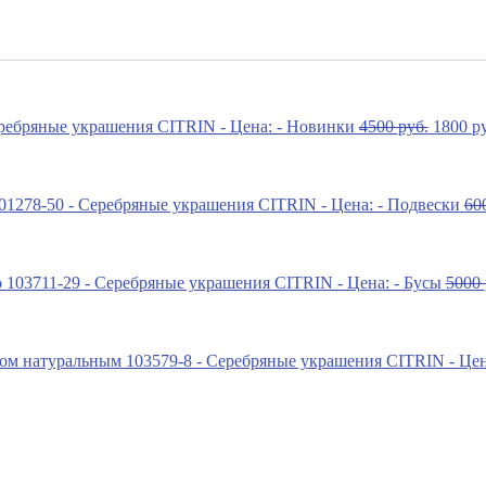
4500
руб.
1800
р
60
5000