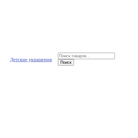
Поиск
Детские украшения
товаров
Поиск