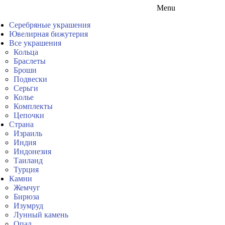
Menu
Серебряные украшения
Ювелирная бижутерия
Все украшения
Кольца
Браслеты
Броши
Подвески
Серьги
Колье
Комплекты
Цепочки
Страна
Израиль
Индия
Индонезия
Таиланд
Турция
Камни
Жемчуг
Бирюза
Изумруд
Лунный камень
Опал