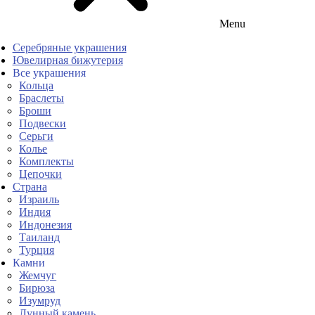
Menu
Серебряные украшения
Ювелирная бижутерия
Все украшения
Кольца
Браслеты
Броши
Подвески
Серьги
Колье
Комплекты
Цепочки
Страна
Израиль
Индия
Индонезия
Таиланд
Турция
Камни
Жемчуг
Бирюза
Изумруд
Лунный камень