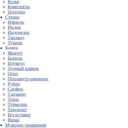
Колье
Комплекты
Цепочки
Страна
Израиль
Индия
Индонезия
Таиланд
Турция
Камни
Жемчуг
Бирюза
Изумруд
Лунный камень
Опал
Перламутр,раковина
Рубин
Сапфир
Танзанит
Топаз
Турмалин
Хризолит
Без вставки
Яшма
Мужские украшения