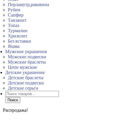
Перламутр,раковина
Рубин
Сапфир
Танзанит
Топаз
Турмалин
Хризолит
Без вставки
Яшма
Мужские украшения
Мужские подвески
Мужские браслеты
Цепи мужские
Детские украшения
Детские браслеты
Детские подвески
Детские серьги
Поиск
товаров
Поиск
Распродажа!