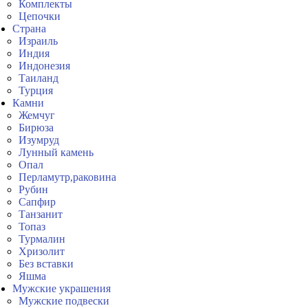
Комплекты
Цепочки
Страна
Израиль
Индия
Индонезия
Таиланд
Турция
Камни
Жемчуг
Бирюза
Изумруд
Лунный камень
Опал
Перламутр,раковина
Рубин
Сапфир
Танзанит
Топаз
Турмалин
Хризолит
Без вставки
Яшма
Мужские украшения
Мужские подвески