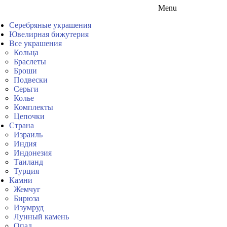
Menu
Серебряные украшения
Ювелирная бижутерия
Все украшения
Кольца
Браслеты
Броши
Подвески
Серьги
Колье
Комплекты
Цепочки
Страна
Израиль
Индия
Индонезия
Таиланд
Турция
Камни
Жемчуг
Бирюза
Изумруд
Лунный камень
Опал